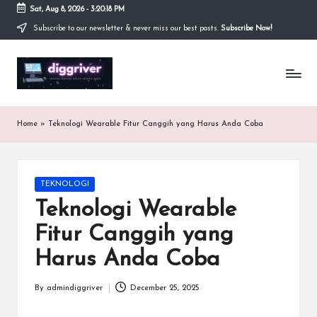
Sat, Aug 8, 2026
-
3:20:19 PM
Subscribe to our newsletter & never miss our best posts.
Subscribe Now!
Skip
to
content
Inovasi
Digital
Solusi
Bisnis
Home
»
Teknologi Wearable Fitur Canggih yang Harus Anda Coba
Anda
Posted
TEKNOLOGI
in
Teknologi Wearable
Fitur Canggih yang
Harus Anda Coba
By
admindiggriver
December 25, 2025
Posted
by