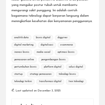
yang mengukur postur tubuh untuk membantu
mengurangi sakit punggung. Ini adalah contoh
bagaimana teknologi dapat berperan langsung dalam
meningkatkan kesehatan dan kenyamanan penggunanya.
Tags:
analitik data
bisnis digital
diggriver
digital marketing
digitalisasi
e-commerce
inovasi bisnis
media sosial
optimasi bisnis
pemasaran online
pengembangan bisnis
pertumbuhan bisnis
platform digital
solusi digital
startup
strategi pemasaran
teknologi bisnis
teknologi terkini
transformasi digital
tren teknologi
Last updated on December 3, 2025