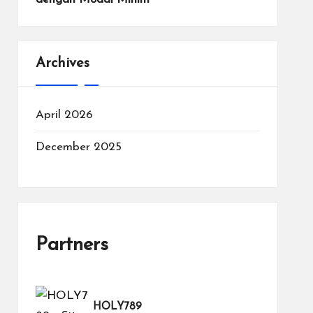
Archives
April 2026
December 2025
Partners
HOLY789