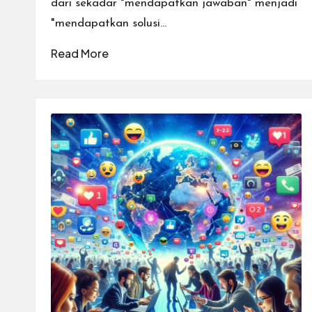
dari sekadar "mendapatkan jawaban" menjadi
"mendapatkan solusi…
Read More