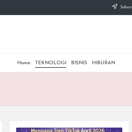
Subscr
Home
TEKNOLOGI
BISNIS
HIBURAN