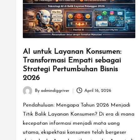
AI untuk Layanan Konsumen:
Transformasi Empati sebagai
Strategi Pertumbuhan Bisnis
2026
By
admindiggriver
April 16, 2026
Posted
by
Pendahuluan: Mengapa Tahun 2026 Menjadi
Titik Balik Layanan Konsumen? Di era di mana
kecepatan informasi menjadi mata uang
utama, ekspektasi konsumen telah bergeser