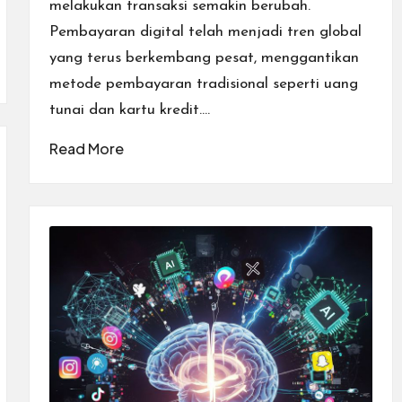
melakukan transaksi semakin berubah.
Pembayaran digital telah menjadi tren global
yang terus berkembang pesat, menggantikan
metode pembayaran tradisional seperti uang
tunai dan kartu kredit.…
Read More