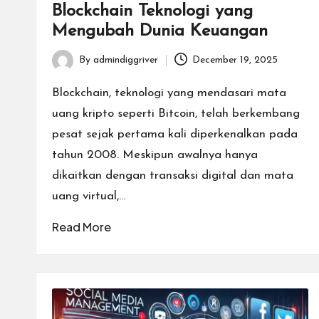
Blockchain Teknologi yang
Mengubah Dunia Keuangan
By
admindiggriver
December 19, 2025
Posted
by
Blockchain, teknologi yang mendasari mata
uang kripto seperti Bitcoin, telah berkembang
pesat sejak pertama kali diperkenalkan pada
tahun 2008. Meskipun awalnya hanya
dikaitkan dengan transaksi digital dan mata
uang virtual,…
Read More