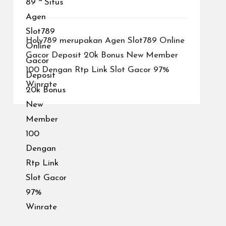
Holy789 merupakan Agen Slot789 Online
Gacor Deposit 20k Bonus New Member
100 Dengan Rtp Link Slot Gacor 97%
Winrate