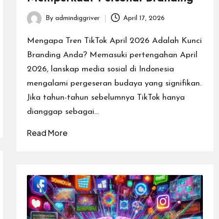
By
admindiggriver
April 17, 2026
Posted
by
Mengapa Tren TikTok April 2026 Adalah Kunci
Branding Anda? Memasuki pertengahan April
2026, lanskap media sosial di Indonesia
mengalami pergeseran budaya yang signifikan.
Jika tahun-tahun sebelumnya TikTok hanya
dianggap sebagai…
Read More