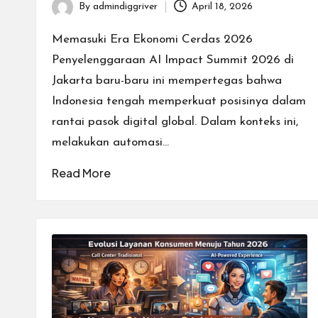
By
admindiggriver
April 18, 2026
Posted
by
Memasuki Era Ekonomi Cerdas 2026
Penyelenggaraan AI Impact Summit 2026 di
Jakarta baru-baru ini mempertegas bahwa
Indonesia tengah memperkuat posisinya dalam
rantai pasok digital global. Dalam konteks ini,
melakukan automasi…
Read More