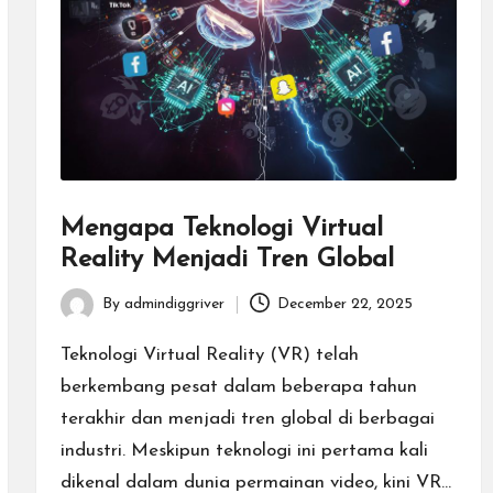
Mengapa Teknologi Virtual
Reality Menjadi Tren Global
By
admindiggriver
December 22, 2025
Posted
by
Teknologi Virtual Reality (VR) telah
berkembang pesat dalam beberapa tahun
terakhir dan menjadi tren global di berbagai
industri. Meskipun teknologi ini pertama kali
dikenal dalam dunia permainan video, kini VR…