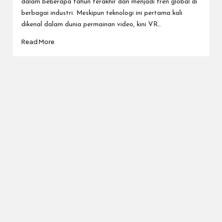
dalam beberapa tahun terakhir dan menjadi tren global di
berbagai industri. Meskipun teknologi ini pertama kali
dikenal dalam dunia permainan video, kini VR…
Read More