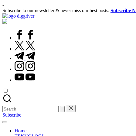
Skip
-
to
Subscribe to our newsletter & never miss our best posts.
Subscribe 
content
Inovasi
Digital
Solusi
facebook.com
Bisnis
Anda
twitter.com
t.me
instagram.com
youtube.com
Search
for:
Subscribe
Home