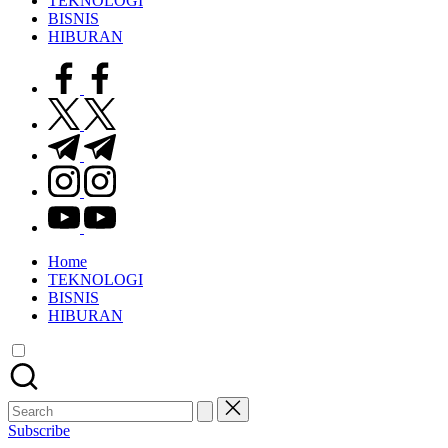
TEKNOLOGI
BISNIS
HIBURAN
facebook.com
twitter.com
t.me
instagram.com
youtube.com
Home
TEKNOLOGI
BISNIS
HIBURAN
Search
for:
Subscribe