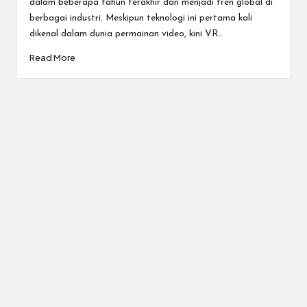
dalam beberapa tahun terakhir dan menjadi tren global di
berbagai industri. Meskipun teknologi ini pertama kali
dikenal dalam dunia permainan video, kini VR…
Read More