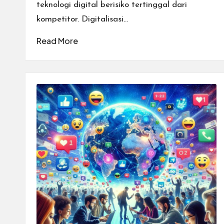
teknologi digital berisiko tertinggal dari
kompetitor. Digitalisasi…
Read More