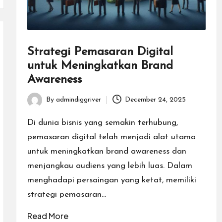
Strategi Pemasaran Digital
untuk Meningkatkan Brand
Awareness
By
admindiggriver
December 24, 2025
Posted
by
Di dunia bisnis yang semakin terhubung,
pemasaran digital telah menjadi alat utama
untuk meningkatkan brand awareness dan
menjangkau audiens yang lebih luas. Dalam
menghadapi persaingan yang ketat, memiliki
strategi pemasaran…
Read More