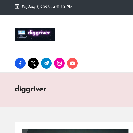
Fri, Aug 7, 2026
-
4:51:51 PM
Skip
to
Inovasi
content
Digital
Solusi
Bisnis
facebook.com
twitter.com
t.me
instagram.com
youtube.com
Anda
diggriver