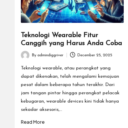
Teknologi Wearable Fitur
Canggih yang Harus Anda Coba
By
admindiggriver
December 25, 2025
Posted
by
Teknologi wearable, atau perangkat yang
dapat dikenakan, telah mengalami kemajuan
pesat dalam beberapa tahun terakhir. Dari
jam tangan pintar hingga perangkat pelacak
kebugaran, wearable devices kini tidak hanya
sekadar aksesoris,…
Read More