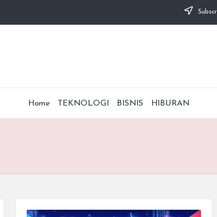
Subscr
Home
TEKNOLOGI
BISNIS
HIBURAN