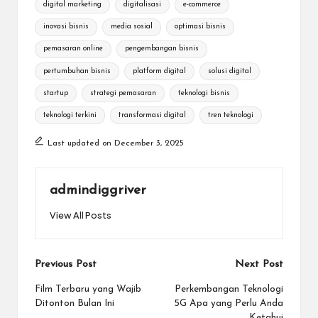
digital marketing
digitalisasi
e-commerce
inovasi bisnis
media sosial
optimasi bisnis
pemasaran online
pengembangan bisnis
pertumbuhan bisnis
platform digital
solusi digital
startup
strategi pemasaran
teknologi bisnis
teknologi terkini
transformasi digital
tren teknologi
Last updated on December 3, 2025
admindiggriver
View All Posts
Post
Previous Post
Next Post
navigation
Film Terbaru yang Wajib
Perkembangan Teknologi
Ditonton Bulan Ini
5G Apa yang Perlu Anda
Ketahui