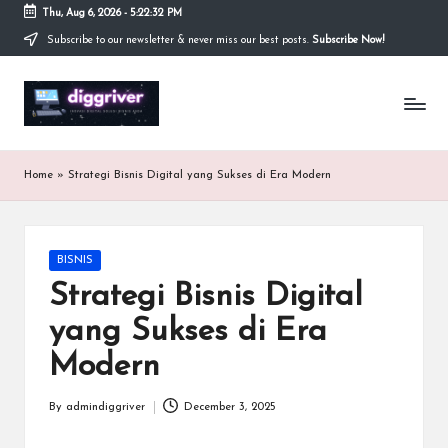
Thu, Aug 6, 2026
-
5:22:33 PM
Subscribe to our newsletter & never miss our best posts.
Subscribe Now!
Skip
to
content
Inovasi
Digital
Solusi
Bisnis
Home
»
Strategi Bisnis Digital yang Sukses di Era Modern
Anda
Posted
BISNIS
in
Strategi Bisnis Digital
yang Sukses di Era
Modern
By
admindiggriver
December 3, 2025
Posted
by