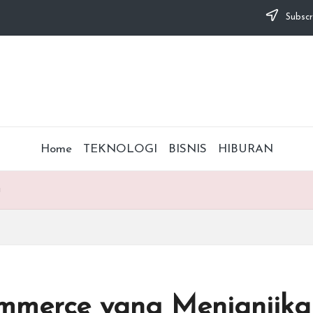
Subscr
Home
TEKNOLOGI
BISNIS
HIBURAN
i
ommerce yang Menjanjika