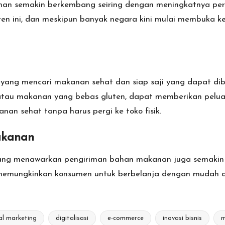
uman semakin berkembang seiring dengan meningkatnya p
en ini, dan meskipun banyak negara kini mulai membuka
yang mencari makanan sehat dan siap saji yang dapat dib
, atau makanan yang bebas gluten, dapat memberikan pelu
n sehat tanpa harus pergi ke toko fisik.
akanan
e yang menawarkan pengiriman bahan makanan juga semaki
 memungkinkan konsumen untuk berbelanja dengan mudah d
al marketing
digitalisasi
e-commerce
inovasi bisnis
m