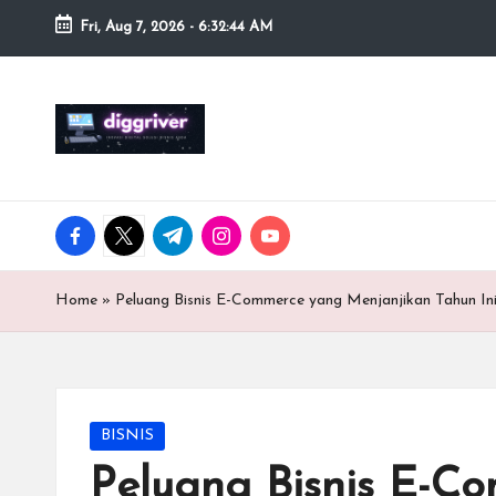
Fri, Aug 7, 2026
-
6:32:45 AM
Skip
to
Inovasi
content
Digital
Solusi
Bisnis
facebook.com
twitter.com
t.me
instagram.com
youtube.com
Anda
Home
»
Peluang Bisnis E-Commerce yang Menjanjikan Tahun In
Posted
BISNIS
in
Peluang Bisnis E-C