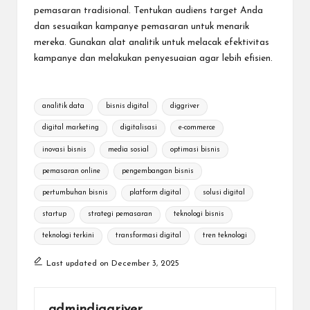
pemasaran tradisional. Tentukan audiens target Anda
dan sesuaikan kampanye pemasaran untuk menarik
mereka. Gunakan alat analitik untuk melacak efektivitas
kampanye dan melakukan penyesuaian agar lebih efisien.
Tags:
analitik data
bisnis digital
diggriver
digital marketing
digitalisasi
e-commerce
inovasi bisnis
media sosial
optimasi bisnis
pemasaran online
pengembangan bisnis
pertumbuhan bisnis
platform digital
solusi digital
startup
strategi pemasaran
teknologi bisnis
teknologi terkini
transformasi digital
tren teknologi
Last updated on December 3, 2025
admindiggriver