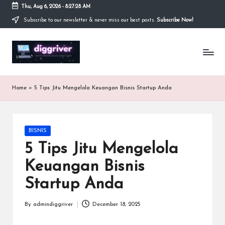
Thu, Aug 6, 2026
-
8:27:29 AM
Subscribe to our newsletter & never miss our best posts.
Subscribe Now!
Skip
to
content
Inovasi
Digital
Solusi
Bisnis
Home
»
5 Tips Jitu Mengelola Keuangan Bisnis Startup Anda
Anda
Posted
BISNIS
in
5 Tips Jitu Mengelola
Keuangan Bisnis
Startup Anda
By
admindiggriver
December 18, 2025
Posted
by