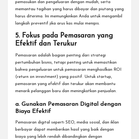
pemasukan dan pengeluaran dengan mudah, serta
memantau tagihan yang harus dibayar dan piutang yang
harus diterima. Ini memungkinkan Anda untuk mengambil
langkah preventif jika arus kas mulai menipis.
5.
Fokus pada Pemasaran yang
Efektif dan Terukur
Pemasaran adalah bagian penting dari strategi
pertumbuhan bisnis, tetapi penting untuk memastikan
bahwa pengeluaran untuk pemasaran menghasilkan ROI
(return on investment) yang positif. Untuk startup,
pemasaran yang efektif dan terukur akan membantu
menarik pelanggan baru dan meningkatkan penjualan.
a. Gunakan Pemasaran Digital dengan
Biaya Efektif
Pemasaran digital seperti SEO, media sosial, dan iklan
berbayar dapat memberikan hasil yang baik dengan
biaya yang lebih rendah dibandingkan dengan