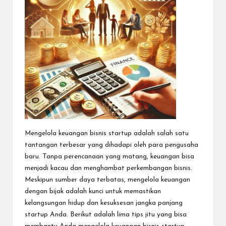
Mengelola keuangan
bisnis
startup adalah salah satu
tantangan terbesar yang dihadapi oleh para pengusaha
baru. Tanpa perencanaan yang matang, keuangan bisa
menjadi kacau dan menghambat perkembangan bisnis.
Meskipun sumber daya terbatas, mengelola keuangan
dengan bijak adalah kunci untuk memastikan
kelangsungan hidup dan kesuksesan jangka panjang
startup Anda. Berikut adalah lima tips jitu yang bisa